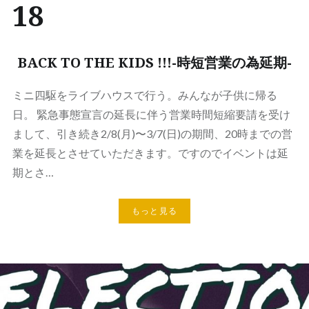
18
BACK TO THE KIDS !!!-時短営業の為延期-
ミニ四駆をライブハウスで行う。みんなが子供に帰る
日。 緊急事態宣言の延長に伴う営業時間短縮要請を受け
まして、引き続き2/8(月)〜3/7(日)の期間、20時までの営
業を延長とさせていただきます。ですのでイベントは延
期とさ…
もっと見る