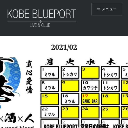
コ
メニュー
ン
テ
ン
ツ
KOBE BLUEPORT
へ
2021/02
ス
キ
ッ
プ