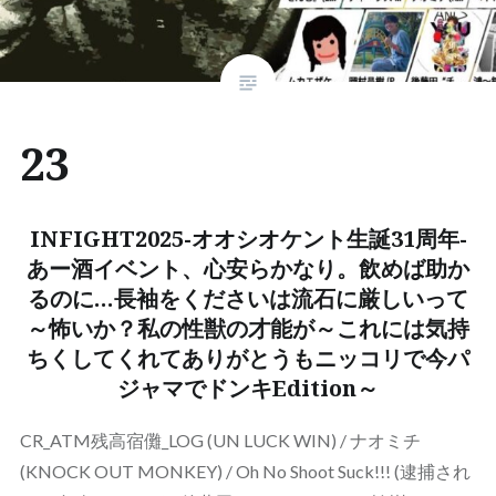
23
INFIGHT2025-オオシオケント生誕31周年-
あー酒イベント、心安らかなり。飲めば助か
るのに…長袖をくださいは流石に厳しいって
～怖いか？私の性獣の才能が～これには気持
ちくしてくれてありがとうもニッコリで今パ
ジャマでドンキEdition～
CR_ATM残高宿儺_LOG (UN LUCK WIN) / ナオミチ
(KNOCK OUT MONKEY) / Oh No Shoot Suck!!! (逮捕され