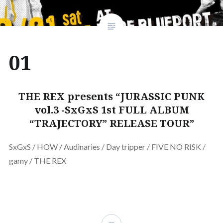
01
THE REX presents “JURASSIC PUNK
vol.3 -SxGxS 1st FULL ALBUM
“TRAJECTORY” RELEASE TOUR”
SxGxS / HOW / Audinaries / Day tripper / FIVE NO RISK /
gamy / THE REX