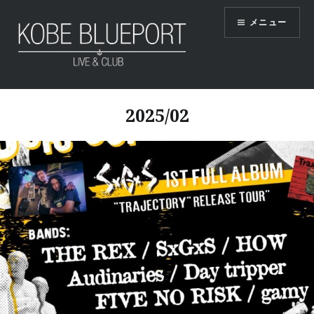
コ
メニュー
ン
テ
ン
ツ
KOBE BLUEPORT
へ
2025/02
ス
キ
ッ
プ