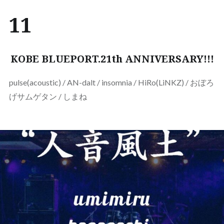
11
KOBE BLUEPORT.21th ANNIVERSARY!!!
pulse(acoustic) / AN-dalt / insomnia / HiRo(LiNKZ) / おぼろ
げサムゲタン / しまね