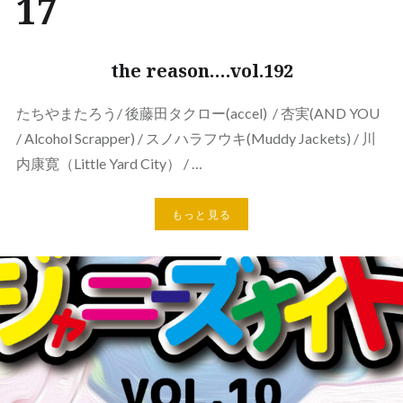
17
the reason….vol.192
たちやまたろう/ 後藤田タクロー(accel) / 杏実(AND YOU
/ Alcohol Scrapper) / スノハラフウキ(Muddy Jackets) / 川
内康寛（Little Yard City） / …
もっと見る