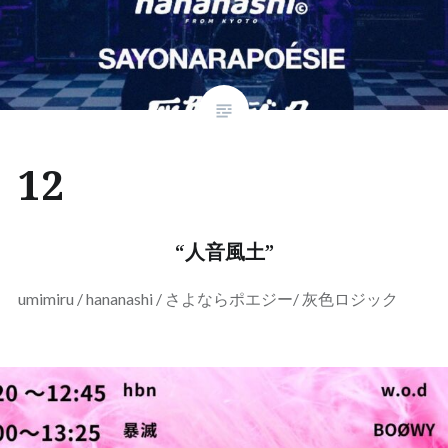
12
“人音風土”
umimiru / hananashi / さよならポエジー/ 灰色ロジック