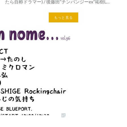
たら自称ドラマー) / 後藤田“チンパンジーex“祐樹L…
もっと見る