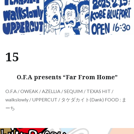
15
O.F.A presents “Far From Home”
O.F.A / OWEAK / AZELLIA / SEQUIM / TEXAS HIT /
walkslowly / UPPERCUT / タケダカイト(Dank) FOOD : ま
ーち