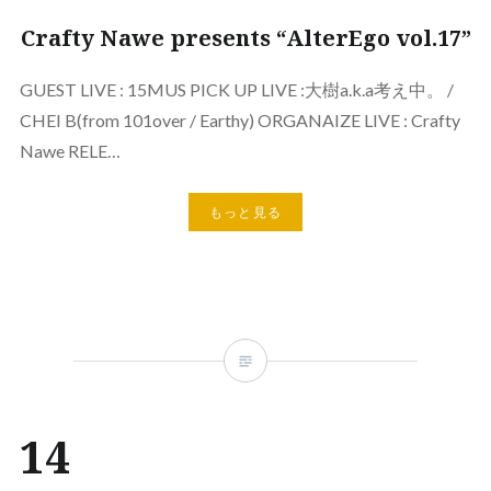
Crafty Nawe presents “AlterEgo vol.17”
GUEST LIVE : 15MUS PICK UP LIVE :大樹a.k.a考え中。 /
CHEI B(from 101over / Earthy) ORGANAIZE LIVE : Crafty
Nawe RELE…
もっと見る
14