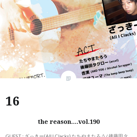
16
the reason….vol.190
GUEST : ざっきー(All I Clacks) たちやまたろう/ 後藤田タ