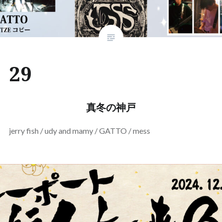
29
真冬の神戸
jerry fish / udy and mamy / GATTO / mess