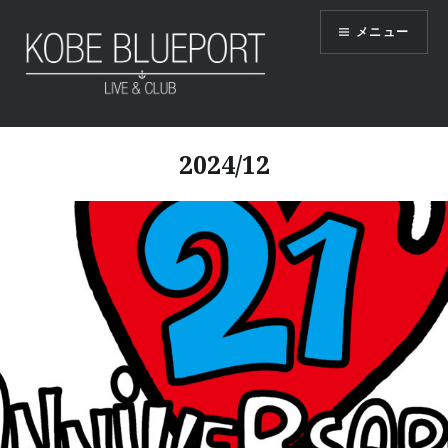
コ
メニュー
ン
テ
ン
ツ
KOBE BLUEPORT
へ
2024/12
ス
キ
ッ
プ