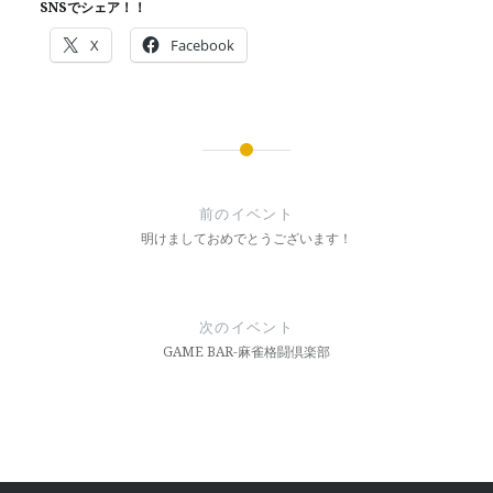
SNSでシェア！！
X
Facebook
投
稿
前のイベント
ナ
明けましておめでとうございます！
ビ
ゲ
次のイベント
ー
GAME BAR-麻雀格闘倶楽部
シ
ョ
ン