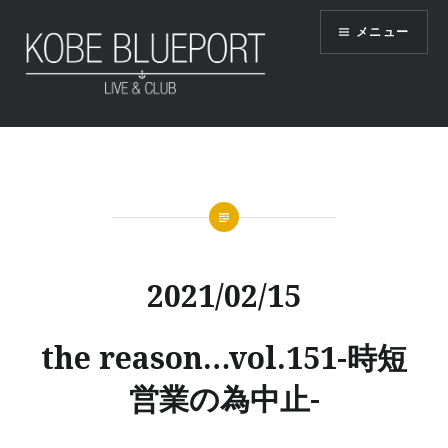
コ
メニュー
ン
テ
ン
ツ
KOBE BLUEPORT
へ
ス
キ
ッ
プ
2021/02/15
the reason…vol.151-時短
営業の為中止-