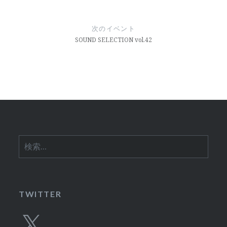
ビ
ゲ
次のイベント
ー
SOUND SELECTION vol.42
シ
ョ
ン
検
索:
TWITTER
X