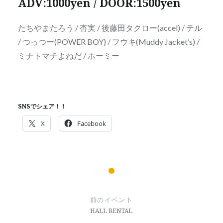
ADV:1000yen / DOOR:1500yen
たちやまたろう / 杏実 / 後藤田タクロー(accel) / テル
/ つっつー(POWER BOY) / フウキ(Muddy Jacket’s) /
ミナトマチよねだ / ホーミー
SNSでシェア！！
X
Facebook
投
稿
前のイベント
ナ
HALL RENTAL