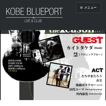
コ
メニュー
ン
テ
ン
ツ
KOBE BLUEPORT
へ
ス
キ
ッ
プ