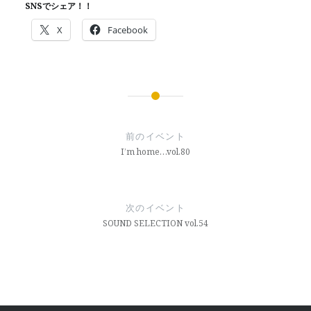
SNSでシェア！！
X
Facebook
投
稿
前のイベント
ナ
I’m home…vol.80
ビ
ゲ
次のイベント
ー
SOUND SELECTION vol.54
シ
ョ
ン