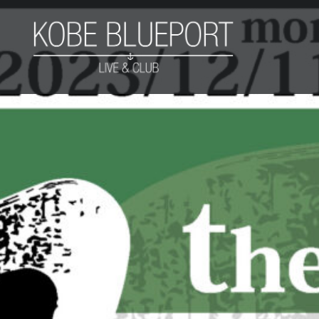
コ
ン
テ
ン
ツ
KOBE BLUEPORT
へ
ス
キ
ッ
プ