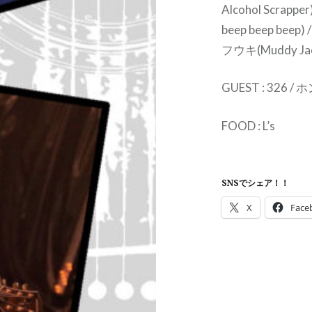
Alcohol Scrapp
beep beep beep
フウキ(Muddy Jack
GUEST : 326 
FOOD : L’s
SNSでシェア！！
X
Face
投
稿