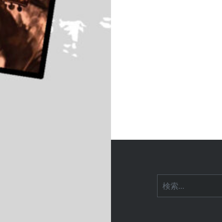
ナ
ビ
ゲ
ー
シ
ョ
ン
検
索: