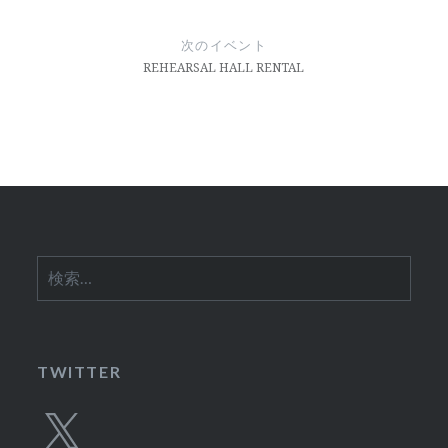
ビ
ゲ
次のイベント
ー
REHEARSAL HALL RENTAL
シ
ョ
ン
検
索:
TWITTER
X