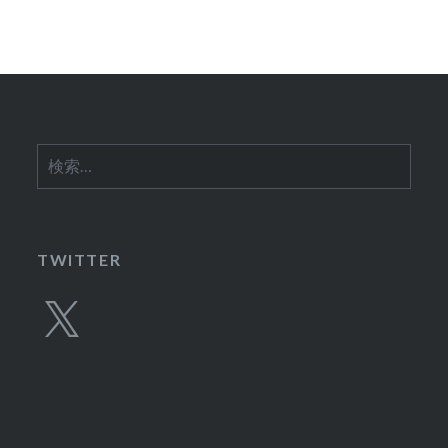
ョ
ン
検
索:
TWITTER
X