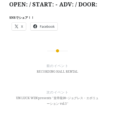
OPEN: / START: - ADV: / DOOR:
SNSでシェア！！
X
Facebook
投
稿
前のイベント
ナ
RECORDING HALL RENTAL
ビ
ゲ
次のイベント
ー
UN LUCK WIN presents “皇帝龍神~ジョグレス・エボリュ
ーション vol.5”
シ