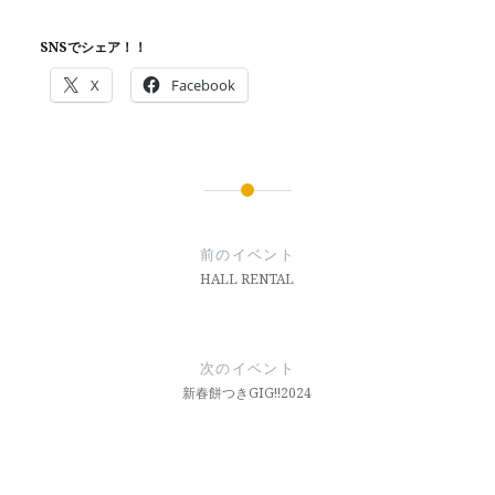
SNSでシェア！！
X
Facebook
投
稿
前のイベント
ナ
HALL RENTAL
ビ
ゲ
次のイベント
ー
新春餅つきGIG!!2024
シ
ョ