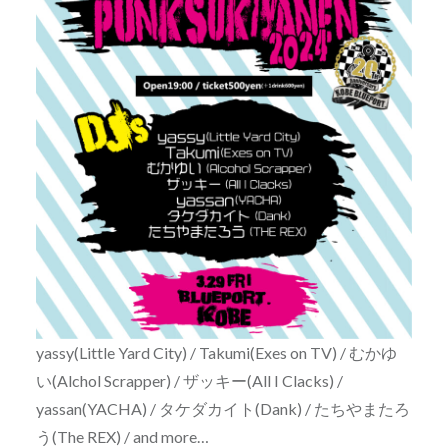
yassy(Little Yard City) / Takumi(Exes on TV) / むかゆ
い(Alchol Scrapper) / ザッキー(All I Clacks) /
yassan(YACHA) / タケダカイト(Dank) / たちやまたろ
う(The REX) / and more…