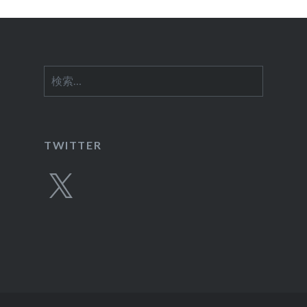
ン
検
索:
TWITTER
X