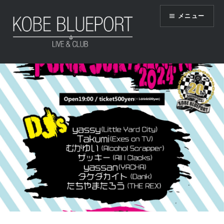
コ
メニュー
ン
テ
ン
ツ
KOBE BLUEPORT
へ
ス
キ
ッ
プ