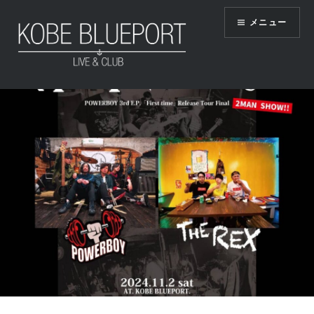
コ
メニュー
ン
テ
ン
ツ
KOBE BLUEPORT
へ
ス
キ
ッ
プ