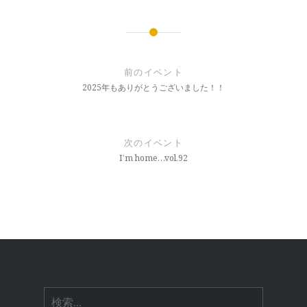
投
稿
前のイベント
ナ
2025年もありがとうございました！！
ビ
ゲ
次のイベント
ー
I’m home…vol.92
シ
ョ
ン
検