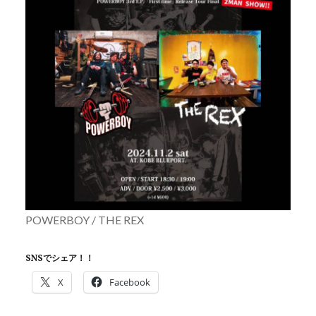
POWERBOY / THE REX
SNSでシェア！！
X
Facebook