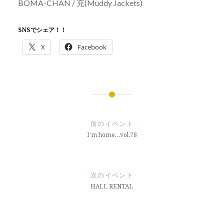
BOMA-CHAN / 充(Muddy Jackets)
SNSでシェア！！
X
Facebook
投
稿
前のイベント
ナ
I’m home…vol.78
ビ
ゲ
次のイベント
ー
HALL RENTAL
シ