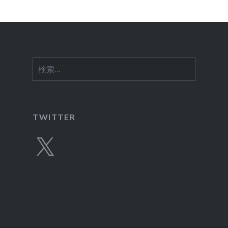
ョ
ン
検
索:
TWITTER
X