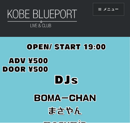
コ
メニュー
ン
テ
ン
ツ
KOBE BLUEPORT
へ
ス
キ
ッ
プ