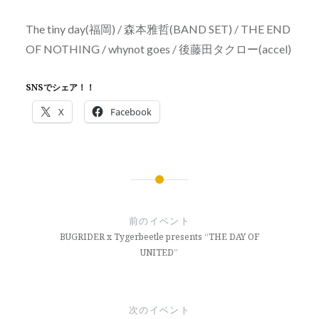
The tiny day(福岡) / 森本雅哲(BAND SET) / THE END
OF NOTHING / whynot goes / 後藤田タクロー(accel)
SNSでシェア！！
X
Facebook
投
稿
前のイベント
ナ
BUGRIDER x Tygerbeetle presents “THE DAY OF
UNITED”
ビ
ゲ
ー
次のイベント