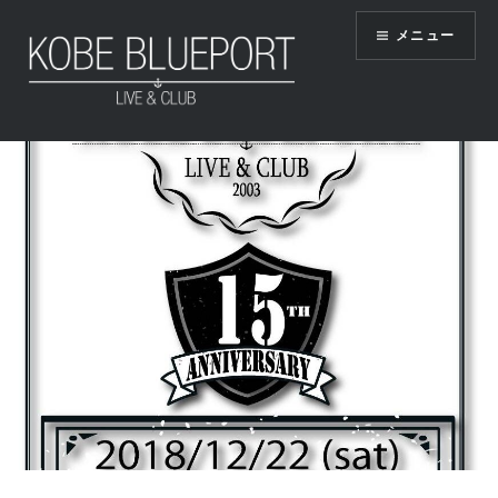
コ
メニュー
ン
テ
ン
ツ
KOBE BLUEPORT
へ
ス
キ
ッ
プ