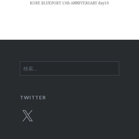
KOBE BLUEPORT 15th ANNIVERSARY day10
シ
ョ
ン
検
索:
TWITTER
X