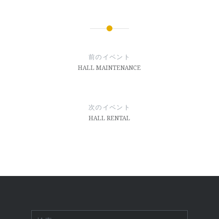
投
稿
前のイベント
ナ
HALL MAINTENANCE
ビ
ゲ
次のイベント
ー
HALL RENTAL
シ
ョ
ン
検