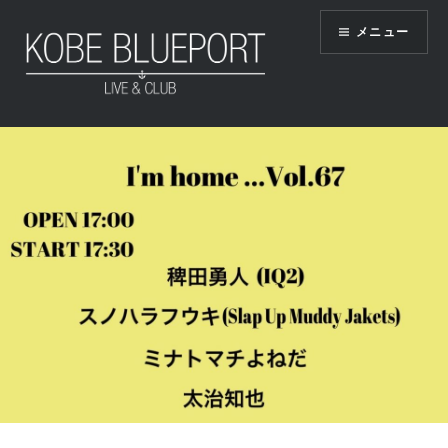
コ
メニュー
ン
テ
ン
ツ
KOBE BLUEPORT
へ
ス
キ
ッ
プ