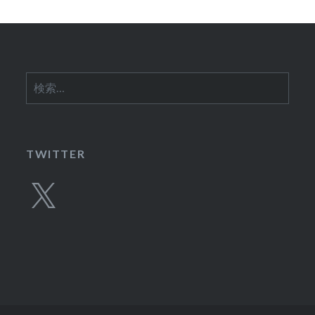
ン
検
索:
TWITTER
X