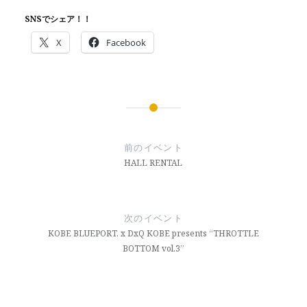
SNSでシェア！！
X
Facebook
投
稿
前のイベント
ナ
HALL RENTAL
ビ
ゲ
次のイベント
ー
KOBE BLUEPORT. x DxQ KOBE presents “THROTTLE
BOTTOM vol.3”
シ
ョ