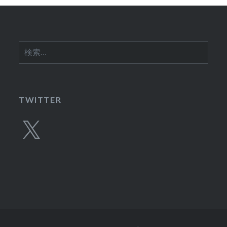
ン
検
索:
TWITTER
X