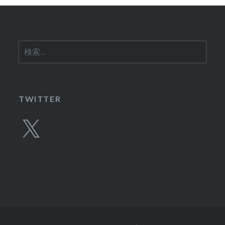
ン
検
索:
TWITTER
X