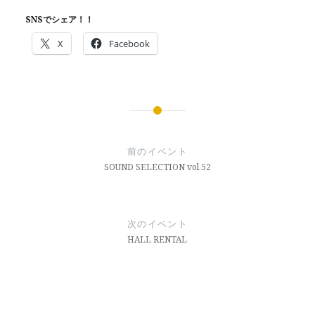
SNSでシェア！！
X
Facebook
投
稿
前のイベント
ナ
SOUND SELECTION vol.52
ビ
ゲ
次のイベント
ー
HALL RENTAL
シ
ョ