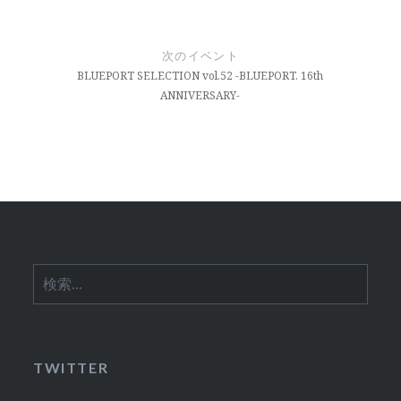
ビ
ゲ
次のイベント
ー
BLUEPORT SELECTION vol.52 -BLUEPORT. 16th
ANNIVERSARY-
シ
ョ
ン
検
索:
TWITTER