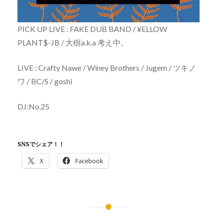
PICK UP LIVE : FAKE DUB BAND / ¥ELLOW
PLANT$-JB / 大樹a.k.a 考え中。
LIVE : Crafty Nawe / Winey Brothers / Jugem / ツキノ
ワ / BC/S / goshi
DJ:No.25
SNSでシェア！！
X
Facebook
投