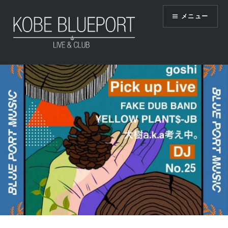
コ
メニュー
ン
テ
ン
ツ
KOBE BLUEPORT
へ
ス
キ
ッ
プ