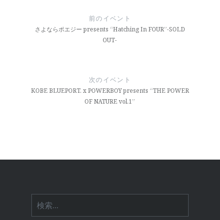
稿
前のイベント
ナ
さよならポエジー presents “Hatching In FOUR”-SOLD
OUT-
ビ
ゲ
ー
次のイベント
KOBE BLUEPORT. x POWERBOY presents “THE POWER
シ
OF NATURE vol.1”
ョ
ン
検
索: