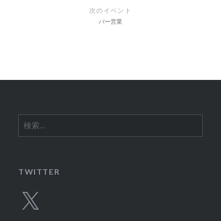
ゲ
次のイベント
ー
バー営業
シ
ョ
ン
検
索:
TWITTER
X