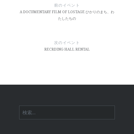
稿
前のイベント
ナ
A DOCUMENTARY FILM OF LOSTAGE ひかりのまち、わ
たしたちの
ビ
ゲ
ー
次のイベント
RECRDING HALL RENTAL
シ
ョ
ン
検
索: