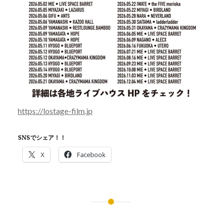
https://lostage-film.jp
SNSでシェア！！
X
Facebook
投