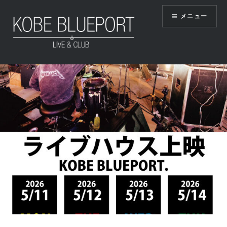
コ
メニュー
ン
テ
ン
ツ
KOBE BLUEPORT
へ
ス
キ
ッ
プ