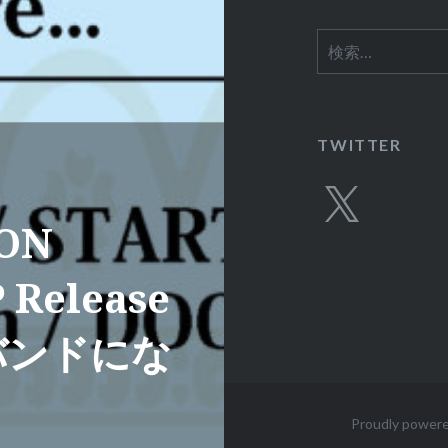
検
索:
TWITTER
X
ION
P Release
るバンドにな
Proudly power