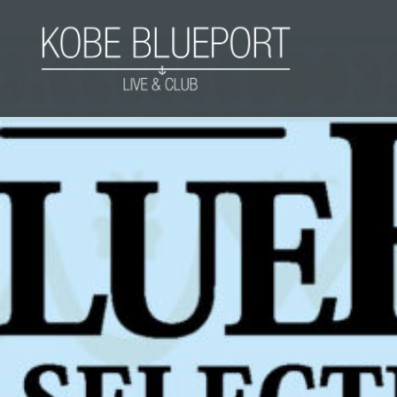
コ
ン
テ
ン
ツ
KOBE BLUEPORT
へ
ス
キ
ッ
プ