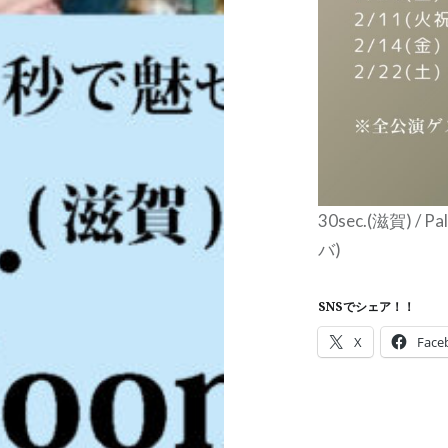
30sec.(滋賀) / P
バ)
SNSでシェア！！
X
Face