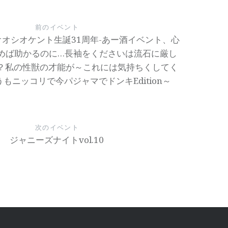
前のイベント
25-オオシオケント生誕31周年-あー酒イベント、心
めば助かるのに…長袖をくださいは流石に厳し
？私の性獣の才能が～これには気持ちくしてく
もニッコリで今パジャマでドンキEdition～
次のイベント
ジャニーズナイトvol.10