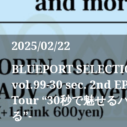
2025/02/22
BLUEPORT SELECT
vol.99-30 sec. 2nd E
Tour “30秒で魅せ
る”-