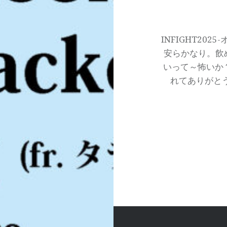
投
稿
ナ
INFIGHT20
安らかなり。飲
ビ
いって～怖いか
ゲ
れてありがとう
ー
シ
ョ
ン