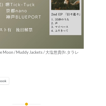
ale Moon / Muddy Jackets / 大塩悠貴(fr.タラレ
book