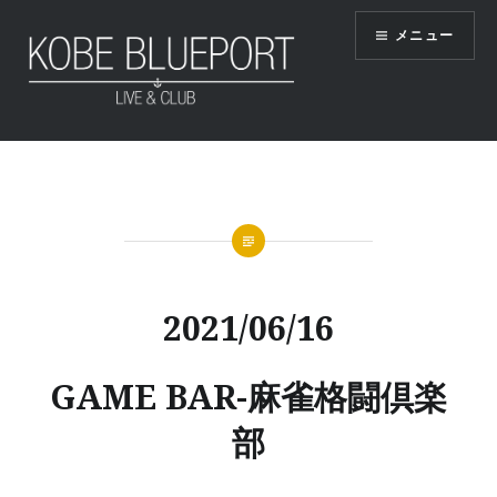
コ
メニュー
ン
テ
ン
ツ
KOBE BLUEPORT
へ
ス
キ
ッ
プ
2021/06/16
GAME BAR-麻雀格闘倶楽
部