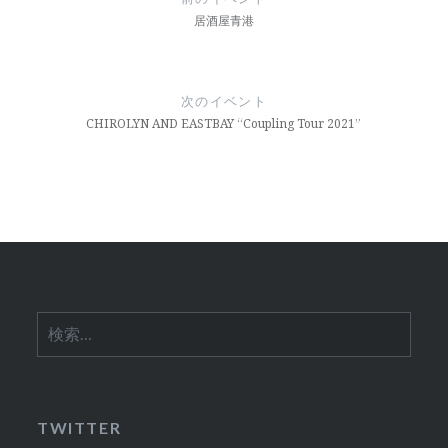
ナ
居酒屋青港
ビ
ゲ
次のイベント
ー
CHIROLYN AND EASTBAY “Coupling Tour 2021”
シ
ョ
ン
検
索:
TWITTER