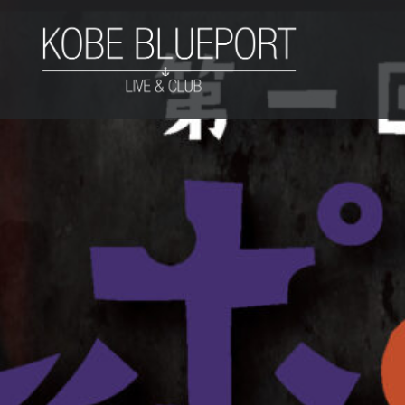
コ
ン
テ
ン
ツ
KOBE BLUEPORT
へ
ス
キ
ッ
プ