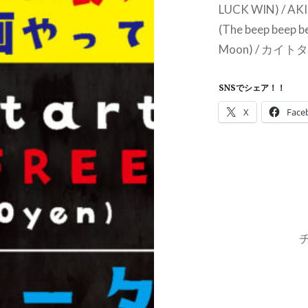
LUCK WIN) / A
(The beep bee
Moon) / カイトタケダ
SNSでシェア！！
X
Face
投
稿
ナ
ビ
ゲ