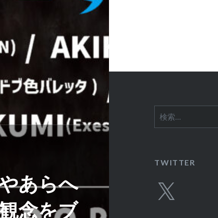
ー
シ
ョ
ン
検
索:
TWITTER
やあらへ
X
観念をブ