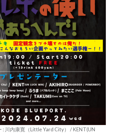
内康寛（Little Yard City） / KENT(UN