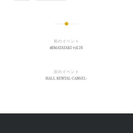
投
稿
前のイベント
ナ
瞬MATATAKI vol.28
ビ
ゲ
次のイベント
ー
HALL RENTAL-CANSEL-
シ
ョ
ン