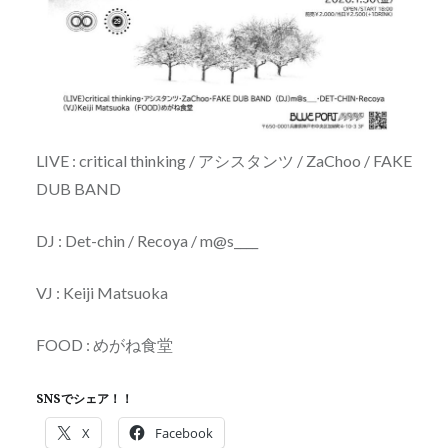
LIVE : critical thinking / アシスタンツ / ZaChoo / FAKE
DUB BAND
DJ : Det-chin / Recoya / m@s____
VJ : Keiji Matsuoka
FOOD : めがね食堂
SNSでシェア！！
X
Facebook