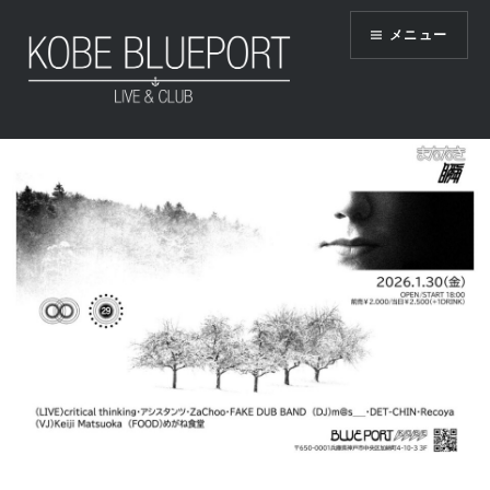
コ
メニュー
ン
テ
ン
ツ
KOBE BLUEPORT
へ
ス
キ
ッ
プ