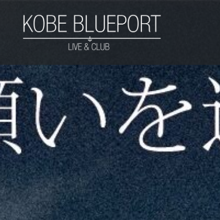
コ
ン
テ
ン
ツ
KOBE BLUEPORT
へ
ス
キ
ッ
プ