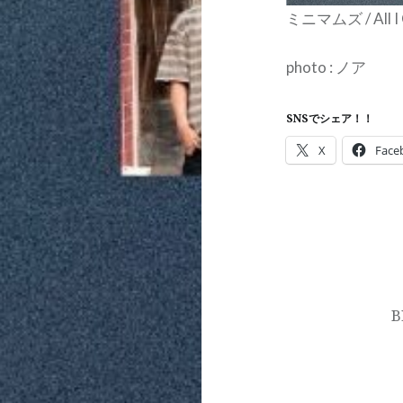
ミニマムズ / All I C
photo : ノア
SNSでシェア！！
X
Face
投
稿
ナ
B
ビ
ゲ