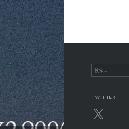
ー
シ
ョ
ン
検
索:
TWITTER
X