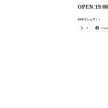
OPEN:19:00
SNSでシェア！！
X
Fac
投
稿
ナ
ビ
ゲ
ー
シ