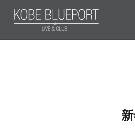
コ
ン
テ
ン
ツ
KOBE BLUEPORT
へ
ス
キ
ッ
プ
新