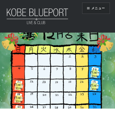
コ
メニュー
ン
テ
ン
ツ
KOBE BLUEPORT
へ
ス
キ
ッ
プ