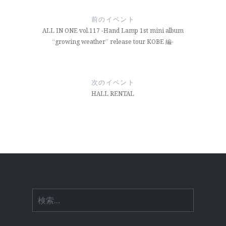
稿
前のイベント
ナ
ALL IN ONE vol.117 -Hand Lamp 1st mini album
“growing weather” release tour KOBE 編-
ビ
ゲ
ー
次のイベント
HALL RENTAL
シ
ョ
ン
検
索: