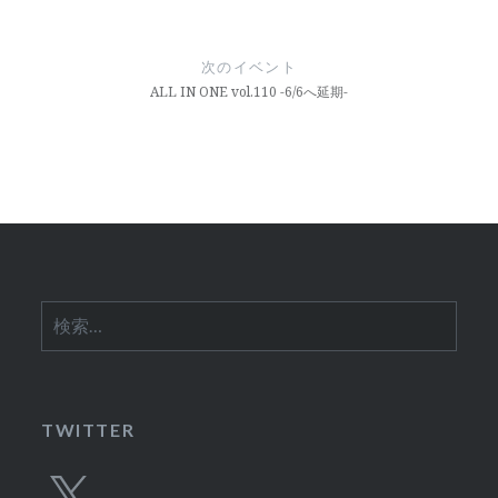
ビ
ゲ
次のイベント
ー
ALL IN ONE vol.110 -6/6へ延期-
シ
ョ
ン
検
索:
TWITTER
X