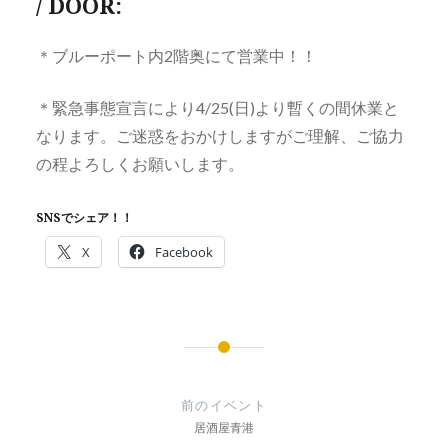
/ DOOR:
＊ブルーポート内2階奥にて営業中！！
＊緊急事態宣言により4/25(日)より暫くの間休業と
なります。ご迷惑をおかけしますがご理解、ご協力
の程よろしくお願いします。
SNSでシェア！！
X
Facebook
投
稿
前のイベント
ナ
居酒屋青港