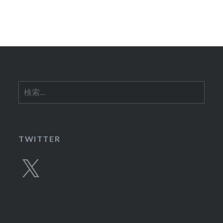
シ
ョ
ン
検
索:
TWITTER
X