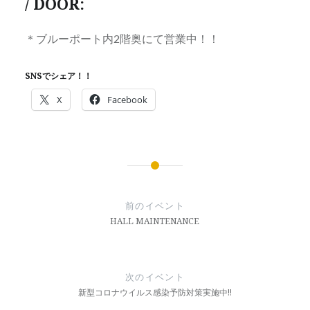
/ DOOR:
＊ブルーポート内2階奥にて営業中！！
SNSでシェア！！
X
Facebook
投
稿
前のイベント
ナ
HALL MAINTENANCE
ビ
ゲ
次のイベント
ー
新型コロナウイルス感染予防対策実施中!!