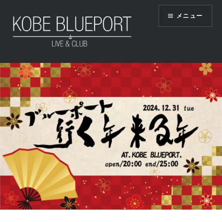
コ
メニュー
ン
テ
ン
ツ
KOBE BLUEPORT
へ
ス
キ
ッ
プ