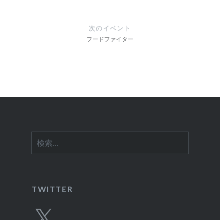
ビ
ゲ
次のイベント
ー
フードファイター
シ
ョ
ン
検
索:
TWITTER
X