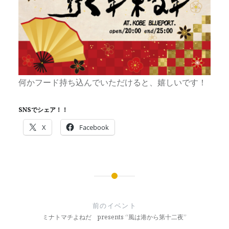
何かフード持ち込んでいただけると、嬉しいです！
SNSでシェア！！
X
Facebook
投
稿
前のイベント
ナ
ミナトマチよねだ presents “風は港から第十二夜”