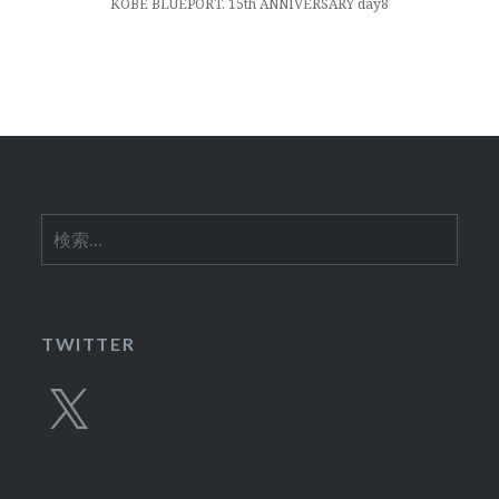
ー
KOBE BLUEPORT. 15th ANNIVERSARY day8
シ
ョ
ン
検
索:
TWITTER
X