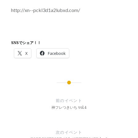
http://xn--pckl3d1a2lubxd.com/
SNSでシェア！！
X
Facebook
投
稿
前のイベント
ナ
神フレつきいち vol.4
ビ
ゲ
次のイベント