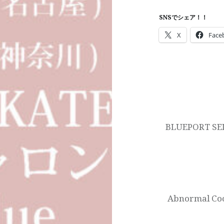
SNSでシェア！！
X
Face
投
稿
ナ
BLUEPORT SEL
ビ
ゲ
ー
シ
Abnormal Coo
ョ