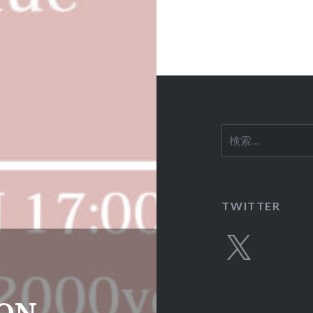
ン
検
索:
TWITTER
X
ION