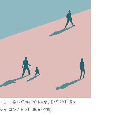
・レコ発) / Omajin’s(神奈川)/ SKATER x
ャロン / Pitch Blue / 夕鳴