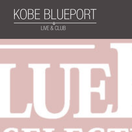
コ
ン
テ
ン
ツ
KOBE BLUEPORT
へ
ス
キ
ッ
プ